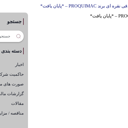
PROQUIM – *پایان یافت*
جستجو
دسته بندی
اخبار
حاکمیت شرک
صورت های ما
گزارشات مال
مقالات
مناقصه / مزای