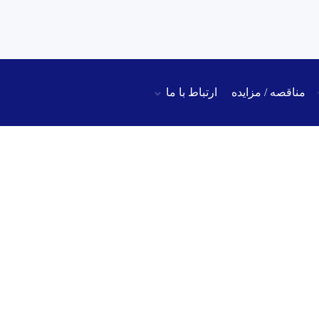
مناقصه / مزایده
ارتباط با ما
ای برند PROQUIMAC – *پایان یافت*