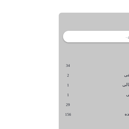
34
تی
2
لی
1
ی
1
29
ده
156