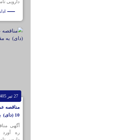
دارویی تامی
ادا
27 تیر 1405
مناقصه عم
10 (دای) به مقدار 200کیلو گرم
آگهی منا
ره آورد 
دارویی تامی