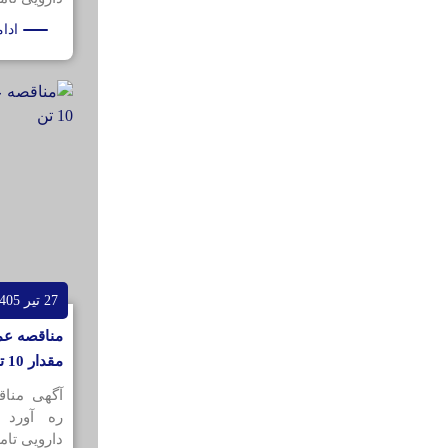
ادا
27 تیر 1405
مقدار 10 تن
آگهی منا
ره آورد 
دارویی تامی