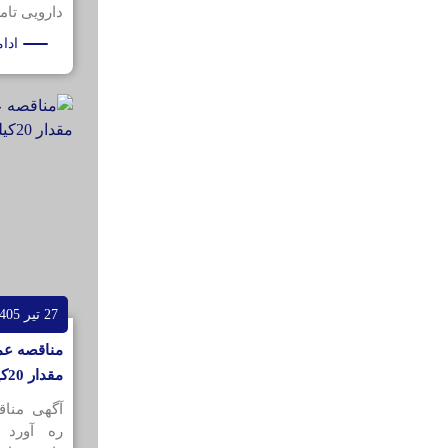
دارویی تامی
ادا
27 تیر 1405
مناقصه عمو
مقدار 20کیلوگرم
آگهی منا
ره آورد 