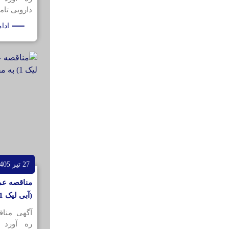
دارویی تامی
ادا
27 تیر 1405
مناقصه عمو
(آبی لیک 1) به مقدار 200کیلوگرم
آگهی منا
ره آورد 