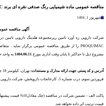
مناقصه عمومی ماده شیمیایی رنگ صدفی نقره ای برند PROQUIMAC – *پایان یافت*
شهریور 1, 1404
آگهی مناقصه عموم
شرکت دارویی ره آورد تامین زیرمجموعه هلدینگ دارویی تامین در 
PROQUIMAC را از طریق مناقصه عمومی برگزار نماید . م
مشروح ذیل تا حداکثر تا پایان وقت اداری مورخ
1404.06.11
به واحد 
آدرس و کد پستی جهت ارائه مدارک و مستندات:
تهر
فروردین سوم، درب شماره 5، کارخانجات داروپخش، شرکت دارویی ره آورد تامین – کدپستی 1397116396
پاکت الف – تضمین شرکت در
قیمت ترتیب اثر داده نخواهد شد.