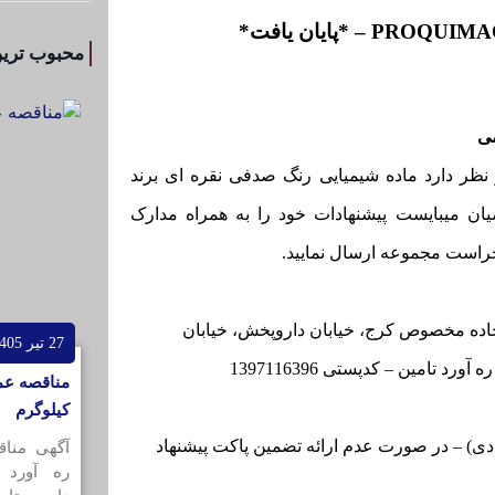
محبوب ترین
ی
نظر دارد ماده شیمیایی رنگ صدفی نقره ای برند
تقاضیان میبایست پیشنهادات خود را به همراه مدارک
حراست مجموعه ارسال نمایید.
ان، کیلومتر 18 جاده مخصوص کرج، خیابان داروپخش، خیابان
27 تیر 1405
کیلوگرم
 مناقصه (چک معادل10% قیمت پیشنهادی) – در صورت عدم ارائه تضمین پاکت پیشنهاد
آگهی منا
ره آورد 