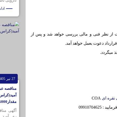
دارویی تامی
ادا
 از نظر فنی و مالی بررسی خواهد شد و پس از
ارداد دعوت بعمل خواهد آمد.
 میگردد.
27 تیر 1405
مناقصه عم
آمید(کراس 
نقره ای
COA
مقدار5000کیلوگرم
099107046
آگهی منا
ره آورد 