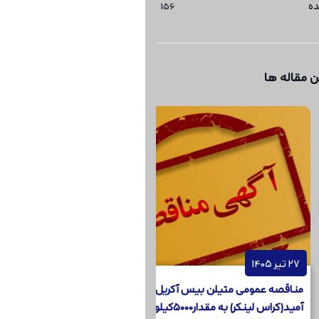
ده
156
 مقاله ها
140
27 تیر 1405
قصه عمومی متیلن بیس آکریل
مناقصه عمومی رنگ برلیان
(کراس لینکر) به مقدار5000کیلوگرم
(آبی لیک 1) به مقدار 200کیلوگرم