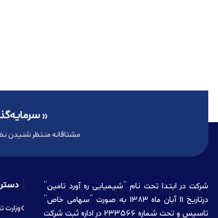
« سرمایه‌گذا
مشتاقانه منتظر شنیدن نظ
دستر
شرکت در ابتدا تحت نام ”شیمیایی ره آورد تامين”
درتاريخ 11 آبان ماه 1383 به صورت “سهامی خاص”
وزارت ت
تاسيس و تحت شماره 233566 در اداره ثبت شرکت