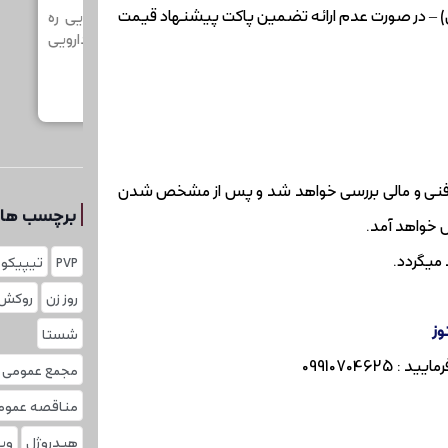
قصه (چک معادل10% قیمت پیشنهادی) – در صورت عدم ارائه تضمین پاکت پیشنهاد قیمت
ویی ره
آگهی مناقصه عمومی شرکت دارویی ره
آگه
 دارویی
آورد تامین زیرمجموعه هلدینگ دارویی
آور
تامین در نظر دارد یدبه ...
تام
ادامه مطلب
ظر فنی و مالی بررسی خواهد شد و پس از مشخص شدن
برچسب ها
 خواهد آمد.
میگردد.
PVP
تیپیکو
روز زن
روکش
وز
شستا
099107046
مجمع عمومی سا
مناقصه عموم
هیدروژل
وی