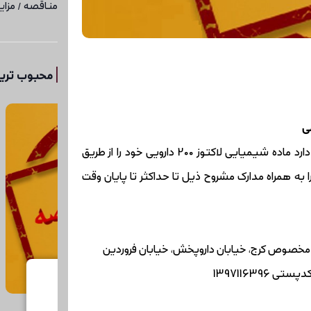
مناقصه / مزای
محبوب ترین
ی
شرکت دارویی ره آورد تامین زیرمجموعه هلدینگ دارویی تامین در نظر دارد ماده شیمیایی لاکتوز 200 دارویی خود را از طریق
ه همراه مدارک مشروح ذیل تا حداکثر تا پایان وقت
کیلومتر 18 جاده مخصوص کرج، خیابان داروپخش، خیابان فروردین
27 تیر 1405
27 تیر 5
صه عمومی اچ پی ام سی 6 به مقدار
مناقصه عمومی یدبه مقدار 10000
منا
کیلوگرم
آمید