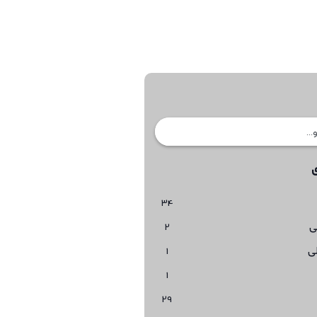
34
ی
2
ی
1
1
29