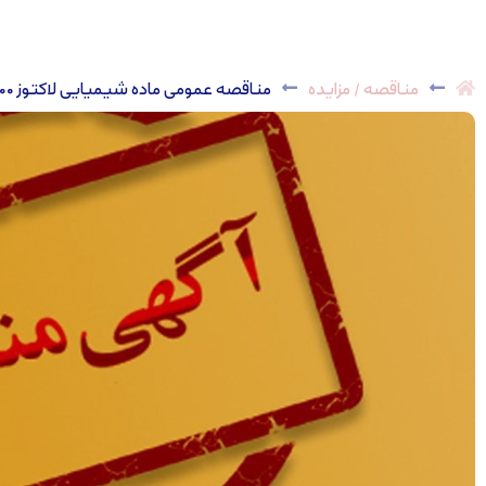
مناقصه / مزایده
مناقصه عمومی ماده شیمیایی لاکتوز 200 دارویی