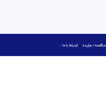
ناقصه / مزایده
ارتباط با ما
ماده شیمیایی لاکتوز 200 دارویی