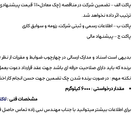
پاکت الف – تضمین شرکت در منا
آگهی مناقصه عمومی شرکت دار
آورد تامین زیرمجموعه هلدینگ
ترتیب اثر داده نخواهد شد.
تامین در نظر دارد اچ ...
پاکت ب – اطلاعات رسمی و ثبتی شرکت، رزومه و سوابق کاری
ادامه مطلب
پاکت ج – پیشنهاد مالی
بدیهی است اسناد و مدارک ارسالی در چهارچوب ضوابط و مقررات از ن
برنده که باید دارای صلاحیت حرفه ای باشد جهت عقد قرارداد دعوت بعمل
نکته مهم : در صورت برنده شدن چک تضمین جهت حسن انجام کار اخذ 
مقدار درخواستی : 6000 کیلوگرم
مشخصات فنی :
لاکت
برای اطلاعات بیشتر میتوانید با جناب مهندس نبی زاده تماس حاصل فرمایید : 25