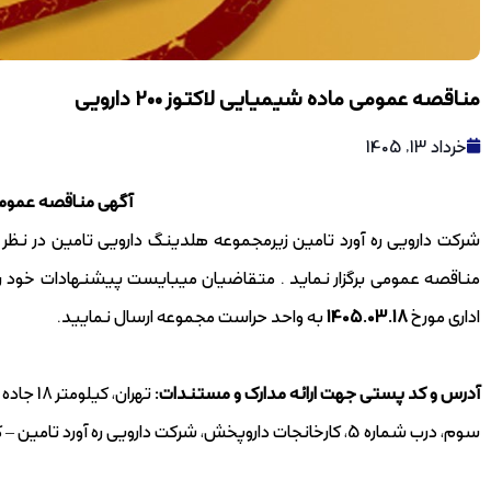
مناقصه عمومی ماده شیمیایی لاکتوز 200 دارویی
خرداد 13, 1405
آگهی مناقصه عموم
مناقصه عمومی برگزار نماید . متقاضیان میبایست پیشنهادات خود را ب
اداری مورخ
1405.03.18
به واحد حراست مجموعه ارسال نمایید.
آدرس و کد پستی جهت ارائه مدارک و مستندات:
تهران، 
27 تیر 1405
سوم، درب شماره 5، کارخانجات داروپخش، شرکت دارویی ره آورد تامین – کدپستی 1397116396
مناق
10 تن