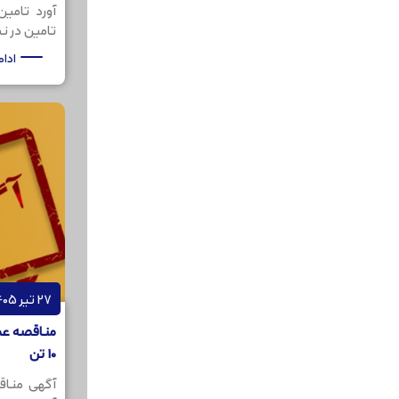
آورد تامی
تامین در نظر
ادا
27 تیر 1405
10 تن
آگهی مناق