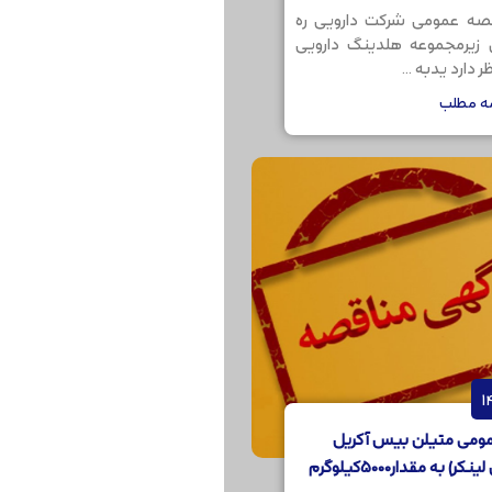
صه عمومی شرکت دارویی ره
ن زیرمجموعه هلدینگ دارویی
 دارد یدبه ...
مه مطلب
ومی متیلن بیس آکریل
) به مقدار5000کیلوگرم