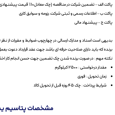
پاکت الف – تضمین شرکت در مناقصه (چک معادل10% قیمت پیشنهادی)
پاکت ب – اطلاعات رسمی و ثبتی شرکت، رزومه و سوابق کاری
پاکت ج – پیشنهاد مالی
بدیهی است اسناد و مدارک ارسالی در چهارچوب ضوابط و مقررات از ن
برنده که باید دارای صلاحیت حرفه ای باشد جهت عقد قرارداد دعوت بعمل
نکته مهم : در صورت برنده شدن چک تضمین جهت حسن انجام کار اخذ 
مقدار درخواستی : 2500 کیلوگرم
زمان تحویل : فوری
شرایط پرداخت : چک 45 روزه قبل از تحویل کالا.
مشخصات پتاسیم یدات (