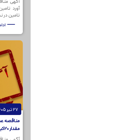
آگهی مناق
آورد تامی
تامین در نظر
ادا
27 تیر 1405
مناقصه عمو
مقدار 20کیلوگرم
آگهی مناق