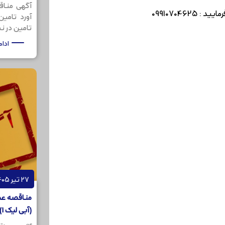
آگهی مناق
099107046
آورد تامی
تامین در نظر
ادا
27 تیر 1405
مناقصه عمو
(آبی لیک 1) به مقدار 200کیلوگرم