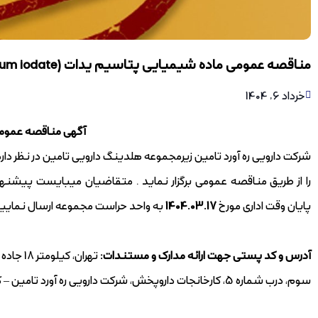
مناقصه عمومی ماده شیمیایی پتاسیم یدات (Potassium iodate) – *پایان یافت*
خرداد 6, 1404
آگهی مناقصه عموم
را از طریق مناقصه عمومی برگزار نماید . متقاضیان میبایست پیشنهاد
پایان وقت اداری مورخ
1404.03.17
به واحد حراست مجموعه ارسال نمایید
آدرس و کد پستی جهت ارائه مدارک و مستندات:
تهران، 
سوم، درب شماره 5، کارخانجات داروپخش، شرکت دارویی ره آورد تامین – کدپستی 1397116396