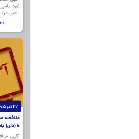
آورد تامی
تامین در نظر
ادا
27 تیر 1405
مناقصه عمو
10 (دای) به مقدار 200کیلو گرم
آگهی مناق