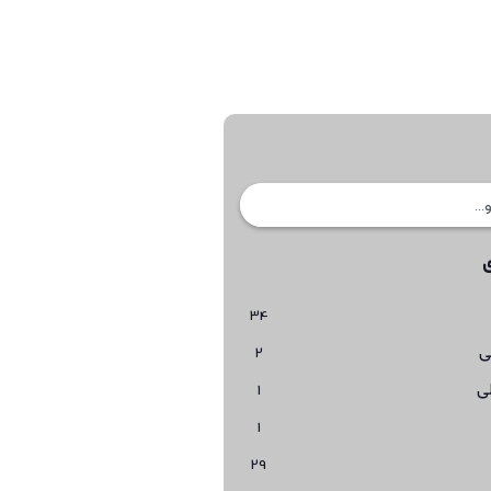
34
ی
2
ی
1
1
29