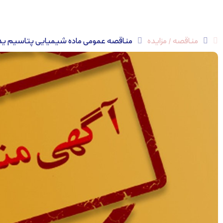
مناقصه / مزایده
مناقصه عمومی ماده شیمیایی پتاسیم یدات (Potassium iodate) – *پایان