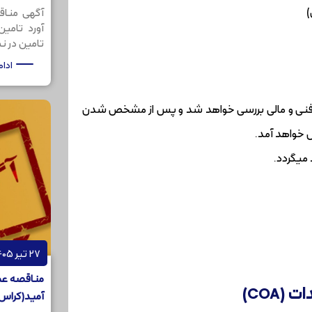
آگهی مناق
آورد تامی
تامین در نظر
ادا
ظر فنی و مالی بررسی خواهد شد و پس از مشخص شدن
 خواهد آمد.
میگردد.
27 تیر 1405
مناقصه عم
COA)
آمید(کراس لینکر