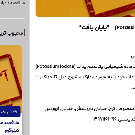
مناقصه / مزای
محبوب ترین
ی
شرکت دارویی ره آورد تامین زیرمجموعه هلدینگ دارویی تامین در نظر دارد ماده شیمیایی پتاسیم یدات (Potassium iodate)
ات خود را به همراه مدارک مشروح ذیل تا حداکثر تا
.
کیلومتر 18 جاده مخصوص کرج، خیابان داروپخش، خیابان فروردین
27 تیر 1405
کیلوگرم