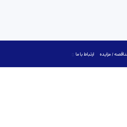
ناقصه / مزایده
ارتباط با ما
Potassium iod) – *پایان یافت*