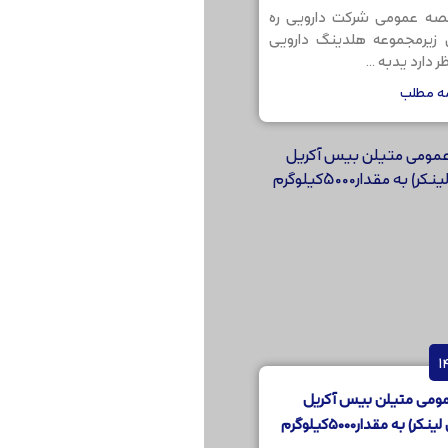
صه عمومی شرکت دارویی ره
ن زیرمجموعه هلدینگ دارویی
 دارد یدبه ...
مه مطلب
ومی متیلن بیس آکریل
) به مقدار5000کیلوگرم