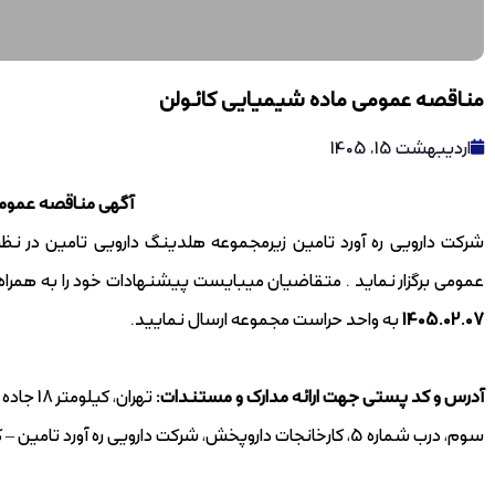
مناقصه عمومی ماده شیمیایی کائولن
اردیبهشت 15, 1405
آگهی مناقصه عموم
شرکت دارویی ره آورد تامین زیرمجموعه هلدینگ دارویی تامین در نظر 
عمومی برگزار نماید . متقاضیان میبایست پیشنهادات خود را به همراه م
1405.02.07
به واحد حراست مجموعه ارسال نمایید.
آدرس و کد پستی جهت ارائه مدارک و مستندات:
تهران، 
سوم، درب شماره 5، کارخانجات داروپخش، شرکت دارویی ره آورد تامین – کدپستی 1397116396