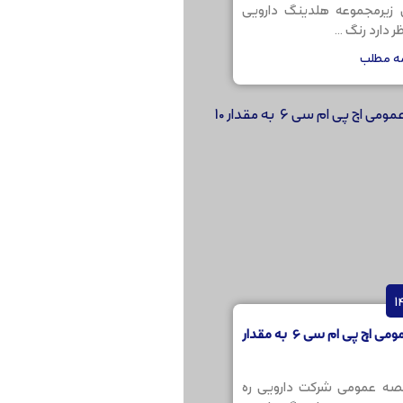
ن زیرمجموعه هلدینگ دارویی
 دارد رنگ ...
مه مطلب
مناقصه عمومی اچ پی ام سی 6 به مقدار
صه عمومی شرکت دارویی ره