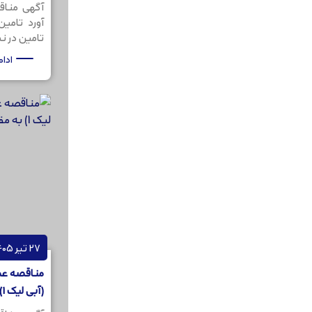
آگهی مناق
آورد تامی
تامین در نظر
ادا
27 تیر 1405
مناقصه عمو
(آبی لیک 1) به مقدار 200کیلوگرم