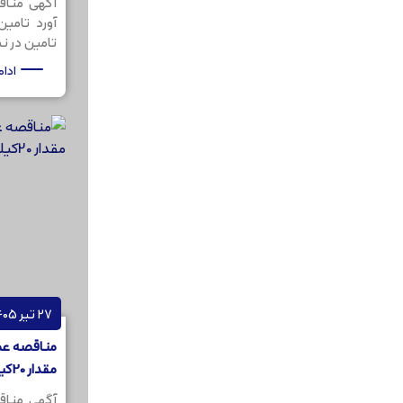
آگهی مناق
آورد تامی
تامین در نظر
ادا
27 تیر 1405
مناقصه عمو
مقدار 20کیلوگرم
آگهی مناق