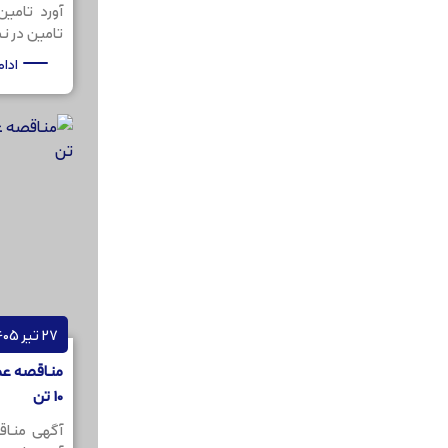
آورد تامی
تامین در نظر
ادا
27 تیر 1405
10 تن
آگهی مناق