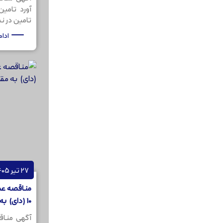
آورد تامی
تامین در نظر
ادا
27 تیر 1405
مناقصه عمو
10 (دای) به مقدار 200کیلو گرم
آگهی مناق