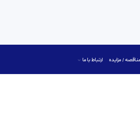
ناقصه / مزایده
ارتباط با ما
 عمومی ماده شیمیایی کائولن