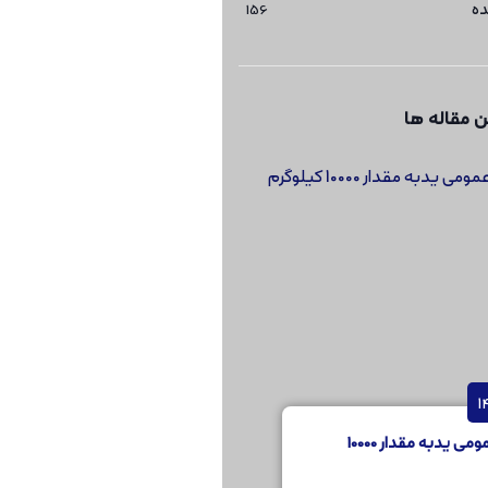
ده
156
 مقاله ها
مناقصه عمومی یدبه مقدار 10000