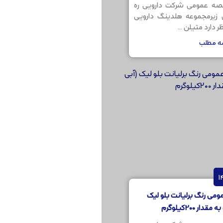
صه عمومی شرکت دارویی ره
ن زیرمجموعه هلدینگ دارویی
 دارد متیلن ...
مه مطلب
می رنگ برلیانت بلو لیک