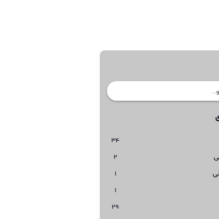
34
ی
2
ی
1
1
29