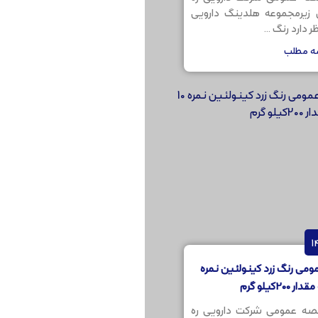
ن زیرمجموعه هلدینگ دارویی
 دارد رنگ ...
مه مطلب
می رنگ زرد کینولئین نمره
صه عمومی شرکت دارویی ره