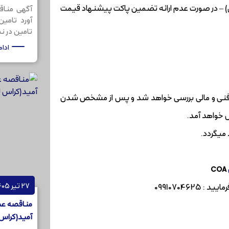
قصه (چک معادل10% قیمت پیشنهادی) – در صورت عدم ارائه تضمین پاکت پیشنهاد قیمت
آگهی مناق
آورد تامی
تامین در نظر
ادا
ظر فنی و مالی بررسی خواهد شد و پس از مشخص شدن
 خواهد آمد.
میگردد.
COA
27 تیر 1405
099107046
مناقصه عم
آمید(کراس لینکر