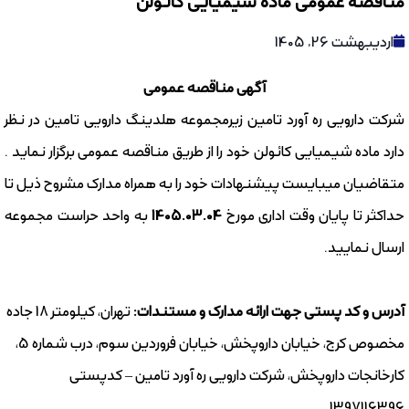
اردیبهشت 26, 1405
آگهی مناقصه عمومی
شرکت دارویی ره آورد تامین زیرمجموعه هلدینگ دارویی تامین در نظر
دارد ماده شیمیایی کائولن خود را از طریق مناقصه عمومی برگزار نماید .
متقاضیان میبایست پیشنهادات خود را به همراه مدارک مشروح ذیل تا
حداکثر تا پایان وقت اداری مورخ
1405.03.04
به واحد حراست مجموعه
ارسال نمایید.
آدرس و کد پستی جهت ارائه مدارک و مستندات:
تهران، کیلومتر 18 جاده
مخصوص کرج، خیابان داروپخش، خیابان فروردین سوم، درب شماره 5،
کارخانجات داروپخش، شرکت دارویی ره آورد تامین – کدپستی
1397116396