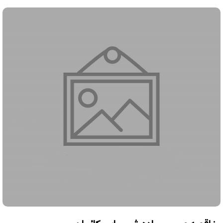
مناقصه عمومی ماده شیمیایی کائولن