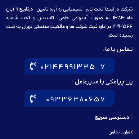
شرکت در ابتدا تحت نام ”شیمیایی ره آورد تامين” درتاريخ 11 آبان
ماه 1383 به صورت “سهامی خاص” تاسيس و تحت شماره
233566 در اداره ثبت شرکت ها و مالکيت صنعتی تهران به ثبت
رسيده است.
تماس با ما :
02144991335-7
پل پیامکی با مدیرعامل :
09336380657
دسترسی سریع
وزارت تعاون