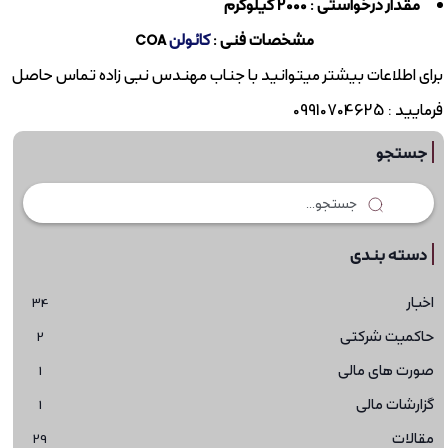
مقدار درخواستی : 2000 کیلوگرم
مشخصات فنی :
کائولن
COA
برای اطلاعات بیشتر میتوانید با جناب مهندس نبی زاده تماس حاصل
فرمایید : 09910704625
جستجو
دسته بندی
اخبار
34
حاکمیت شرکتی
2
صورت های مالی
1
گزارشات مالی
1
مقالات
29