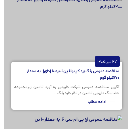
27 تیر 1405
مناقصه عمومی رنگ زرد کینولئین نمره 10 (دای) به مقدار
200کیلو گرم
آگهی مناقصه عمومی شرکت دارویی ره آورد تامین زیرمجموعه
هلدینگ دارویی تامین در نظر دارد رنگ ...
ادامه مطلب