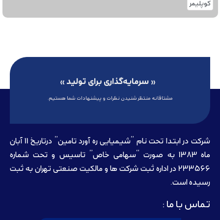
کوپلیمر
« سرمایه‌گذاری برای تولید »
مشتاقانه منتظر شنیدن نظرات و پیشنهادات شما هستیم.
شرکت در ابتدا تحت نام ”شیمیایی ره آورد تامين” درتاريخ 11 آبان
ماه 1383 به صورت “سهامی خاص” تاسيس و تحت شماره
233566 در اداره ثبت شرکت ها و مالکيت صنعتی تهران به ثبت
رسيده است.
تماس با ما :