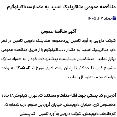
مناقصه عمومی متاکریلیک اسید به مقدار 10000کیلوگرم
خرداد 27, 1405
آگهی مناقصه عمومی
شرکت دارویی ره آورد تامین زیرمجموعه هلدینگ دارویی تامین در نظر
دارد متاکریلیک اسید به مقدار 10000کیلوگرم را از طریق مناقصه عمومی
برگزار نماید . متقاضیان میبایست پیشنهادات خود را به همراه مدارک
مشروح ذیل تا حداکثر تا پایان وقت اداری مورخ
1405.04.01
به واحد
حراست مجموعه ارسال نمایید.
آدرس و کد پستی جهت ارائه مدارک و مستندات:
تهران، کیلومتر 18 جاده
مخصوص کرج، خیابان داروپخش، خیابان فروردین سوم، درب شماره 5،
کارخانجات داروپخش، شرکت دارویی ره آورد تامین – کدپستی