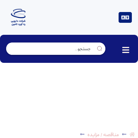
مناقصه عمومی متاکریلیک اسید به مقدار
10000کیلوگرم
مناقصه / مزایده