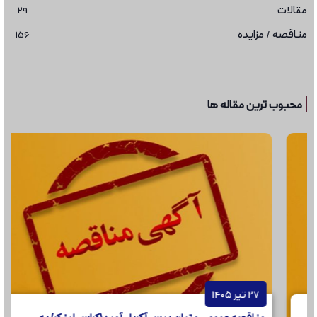
مقالات
29
مناقصه / مزایده
156
محبوب ترین مقاله ها
27 تیر 1405
مناقصه عمومی متیلن بیس آکریل آمید(کراس لینکر) به