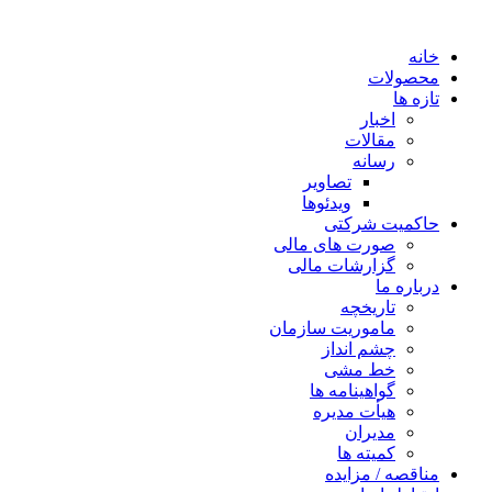
خانه
محصولات
تازه ها
اخبار
مقالات
رسانه
تصاویر
ویدئوها
حاکمیت شرکتی
صورت های مالی
گزارشات مالی
درباره ما
تاریخچه
ماموریت سازمان
چشم انداز
خط مشی
گواهینامه ها
هیأت مدیره
مدیران
کمیته ها
مناقصه / مزایده