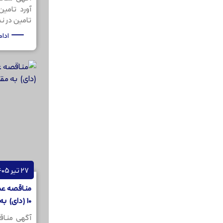
آورد تامی
تامین در نظر
ادا
27 تیر 1405
مناقصه عمو
10 (دای) به مقدار 200کیلو گرم
آگهی مناق