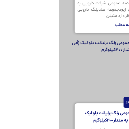
صه عمومی شرکت دارویی ره
ن زیرمجموعه هلدینگ دارویی
 دارد متیلن ...
مه مطلب
می رنگ برلیانت بلو لیک