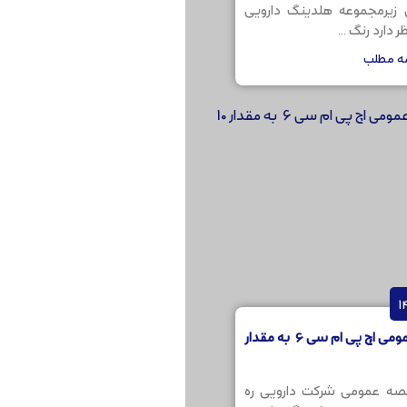
ن زیرمجموعه هلدینگ دارویی
 دارد رنگ ...
مه مطلب
مناقصه عمومی اچ پی ام سی 6 به مقدار
صه عمومی شرکت دارویی ره