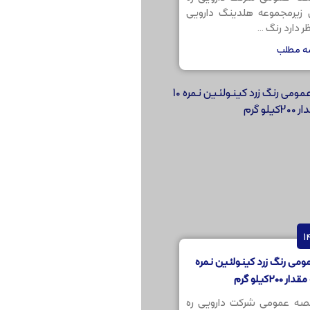
ن زیرمجموعه هلدینگ دارویی
 دارد رنگ ...
مه مطلب
می رنگ زرد کینولئین نمره
صه عمومی شرکت دارویی ره