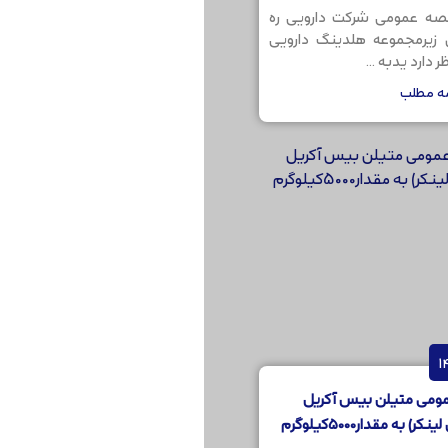
صه عمومی شرکت دارویی ره
ن زیرمجموعه هلدینگ دارویی
 دارد یدبه ...
مه مطلب
ومی متیلن بیس آکریل
) به مقدار5000کیلوگرم