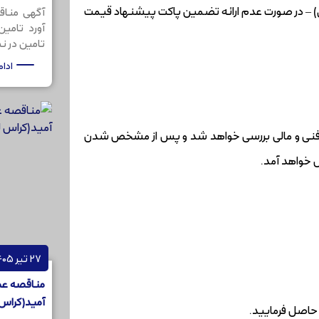
قصه (چک معادل10% قیمت پیشنهادی) – در صورت عدم ارائه تضمین پاکت پیشنهاد قیمت
آگهی مناق
آورد تامی
تامین در نظر
ادا
ظر فنی و مالی بررسی خواهد شد و پس از مشخص شدن
 خواهد آمد.
27 تیر 1405
مناقصه عم
آمید(کراس لینکر
 حاصل فرمایید.