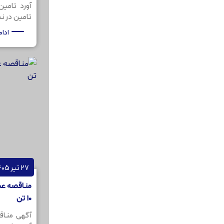
آورد تامی
تامین در نظر
ادا
27 تیر 1405
10 تن
آگهی مناق