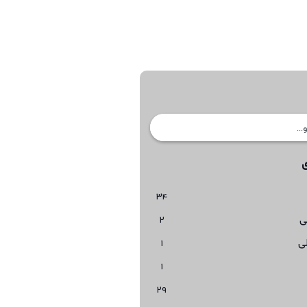
34
ی
2
ی
1
1
29