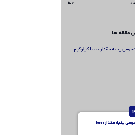
ده
156
 مقاله ها
مناقصه عمومی یدبه مقدار 10000