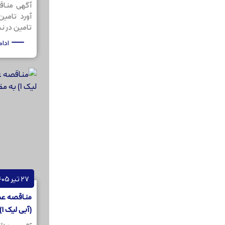
آگهی مناق
آورد تامی
تامین در نظر
ادا
27 تیر 1405
مناقصه عمو
(آبی لیک 1) به مقدار 200کیلوگرم