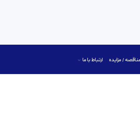
ناقصه / مزایده
ارتباط با ما
 عمومی پلی وینیل الکل (PVA)