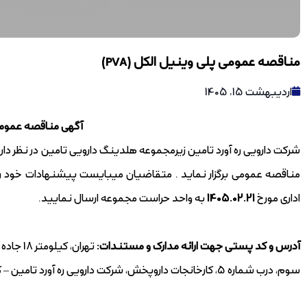
مناقصه عمومی پلی وینیل الکل (PVA)
اردیبهشت 15, 1405
آگهی مناقصه عموم
مناقصه عمومی برگزار نماید . متقاضیان میبایست پیشنهادات خود را ب
اداری مورخ
1405.02.21
به واحد حراست مجموعه ارسال نمایید.
آدرس و کد پستی جهت ارائه مدارک و مستندات:
تهران، 
سوم، درب شماره 5، کارخانجات داروپخش، شرکت دارویی ره آورد تامین – کدپستی 1397116396