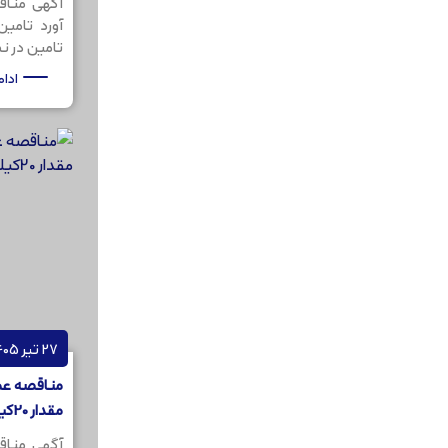
آگهی مناق
آورد تامی
تامین در نظر
ادا
27 تیر 1405
مناقصه عمو
مقدار 20کیلوگرم
آگهی مناق