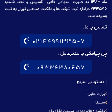
ماه 1383 به صورت “سهامی خاص” تاسيس و تحت شماره
233566 در اداره ثبت شرکت ها و مالکيت صنعتی تهران به ثبت
رسيده است.
تماس با ما :
02144991335-7
پل پیامکی با مدیرعامل :
09336380657
دسترسی سریع
وزارت تعاون
شستا
داشبوردهای عمومی سازمان غذا و دارو