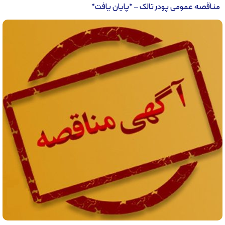
مناقصه عمومی پودر تالک – *پایان یافت*