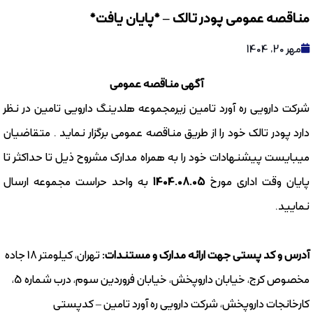
مناقصه عمومی پودر تالک – *پایان یافت*
مهر 20, 1404
آگهی مناقصه عمومی
شرکت دارویی ره آورد تامین زیرمجموعه هلدینگ دارویی تامین در نظر
دارد پودر تالک خود را از طریق مناقصه عمومی برگزار نماید . متقاضیان
میبایست پیشنهادات خود را به همراه مدارک مشروح ذیل تا حداکثر تا
پایان وقت اداری مورخ
1404.08.05
به واحد حراست مجموعه ارسال
نمایید.
آدرس و کد پستی جهت ارائه مدارک و مستندات:
تهران، کیلومتر 18 جاده
مخصوص کرج، خیابان داروپخش، خیابان فروردین سوم، درب شماره 5،
کارخانجات داروپخش، شرکت دارویی ره آورد تامین – کدپستی