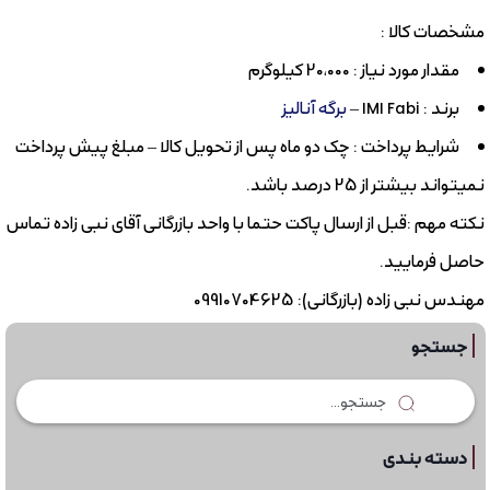
مشخصات کالا :
مقدار مورد نیاز : 20،000 کیلوگرم
برند : IMI Fabi –
برگه آنالیز
شرایط پرداخت : چک دو ماه پس از تحویل کالا – مبلغ پیش پرداخت
نمیتواند بیشتر از 25 درصد باشد.
نکته مهم :قبل از ارسال پاکت حتما با واحد بازرگانی آقای نبی زاده تماس
حاصل فرمایید.
مهندس نبی زاده (بازرگانی): 09910704625
جستجو
دسته بندی