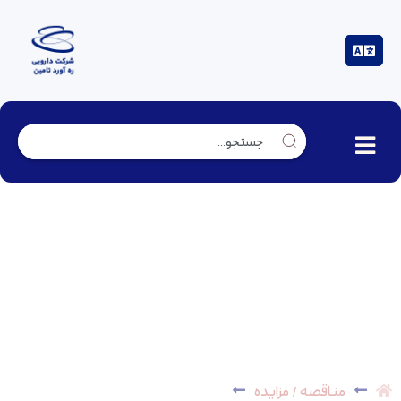
مناقصه عمومی پودر تالک – *پایان یافت*
مناقصه / مزایده