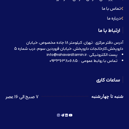
تماس با ما
درباره ما
ارتباط با ما
آدرس دفتر مرکزی : تهران، کیلومتر 18 جاده مخصوص، خیابان
داروپخش،کارخانجات داروپخش، خیابان فروردین سوم، درب شماره 5
پست الکترونیکی : info@rahavardtamin.ir
تماس با روابط عمومی : 09336380685
ساعات کاری
7 صبح الی 16 عصر
شنبه تا چهارشنبه