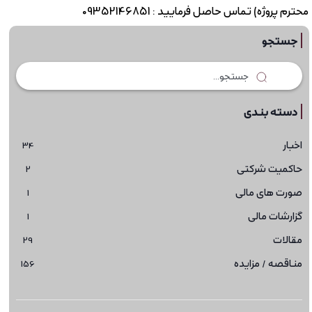
محترم پروژه) تماس حاصل فرمایید : 09352146851
جستجو
دسته بندی
اخبار
34
حاکمیت شرکتی
2
صورت های مالی
1
گزارشات مالی
1
مقالات
29
مناقصه / مزایده
156