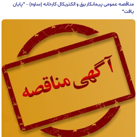
مناقصه عمومی پیمانکار برق و الکتریکال کارخانه (ساوه) – *پایان
یافت*