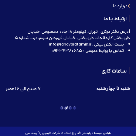
درباره ما
ارتباط با ما
آدرس دفتر مرکزی : تهران، کیلومتر 18 جاده مخصوص، خیابان
داروپخش،کارخانجات داروپخش، خیابان فروردین سوم، درب شماره 5
پست الکترونیکی : info@rahavardtamin.ir
تماس با روابط عمومی : 09336380685
ساعات کاری
7 صبح الی 16 عصر
شنبه تا چهارشنبه
طراحی توسط دپارتمان فناوری اطلاعات شرکت دارویی ره‌آوردتامین