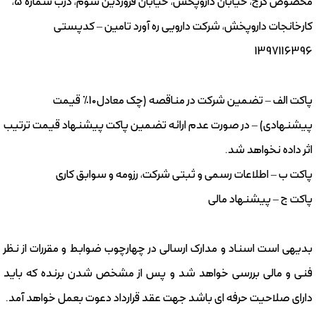
مخصوص کرج، خیابان داروپخش، خیابان فروردین سوم، درب شماره 5،
کارخانجات داروپخش، شرکت دارویی ره آورد تامین – کدپستی
1397116396
پاکت الف – تضمین شرکت در مناقصه (چک معادل10% قیمت
پیشنهادی) – در صورت عدم ارائه تضمین پاکت پیشنهاد قیمت ترتیب
اثر داده نخواهد شد.
پاکت ب – اطلاعات رسمی و ثبتی شرکت، رزومه و سوابق کاری
پاکت ج – پیشنهاد مالی
بدیهی است اسناد و مدارک ارسالی در چهارچوب ضوابط و مقررات از نظر
فنی و مالی بررسی خواهد شد و پس از مشخص شدن برنده که باید
دارای صلاحیت حرفه ای باشد جهت عقد قرارداد دعوت بعمل خواهد آمد.