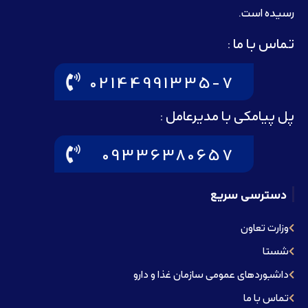
رسيده است.
تماس با ما :
02144991335-7
پل پیامکی با مدیرعامل :
09336380657
دسترسی سریع
وزارت تعاون
شستا
داشبوردهای عمومی سازمان غذا و دارو
تماس با ما