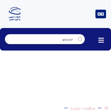
مناقصه عمومی پیمانکار برق و الکتریکال کارخانه
(ساوه) – *پایان یافت*
مناقصه / مزایده