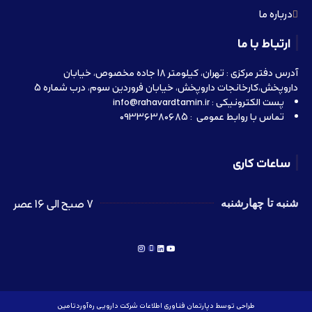
درباره ما
ارتباط با ما
آدرس دفتر مرکزی : تهران، کیلومتر 18 جاده مخصوص، خیابان
داروپخش،کارخانجات داروپخش، خیابان فروردین سوم، درب شماره 5
پست الکترونیکی : info@rahavardtamin.ir
تماس با روابط عمومی : 09336380685
ساعات کاری
7 صبح الی 16 عصر
شنبه تا چهارشنبه
طراحی توسط دپارتمان فناوری اطلاعات شرکت دارویی ره‌آوردتامین