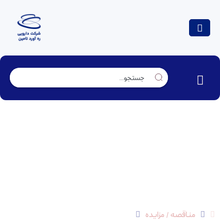
مناقصه عمومی پیمانکار برق و الکتریکال کارخانه
(ساوه) – *پایان یافت*
مناقصه / مزایده