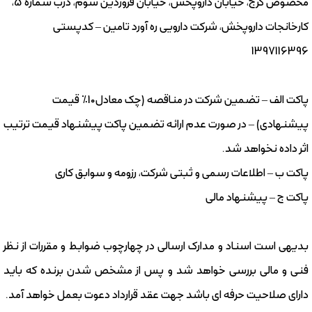
مخصوص کرج، خیابان داروپخش، خیابان فروردین سوم، درب شماره 5،
کارخانجات داروپخش، شرکت دارویی ره آورد تامین – کدپستی
1397116396
پاکت الف – تضمین شرکت در مناقصه (چک معادل10% قیمت
پیشنهادی) – در صورت عدم ارائه تضمین پاکت پیشنهاد قیمت ترتیب
اثر داده نخواهد شد.
پاکت ب – اطلاعات رسمی و ثبتی شرکت، رزومه و سوابق کاری
پاکت ج – پیشنهاد مالی
بدیهی است اسناد و مدارک ارسالی در چهارچوب ضوابط و مقررات از نظر
فنی و مالی بررسی خواهد شد و پس از مشخص شدن برنده که باید
دارای صلاحیت حرفه ای باشد جهت عقد قرارداد دعوت بعمل خواهد آمد.