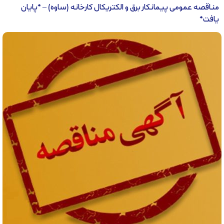
مناقصه عمومی پیمانکار برق و الکتریکال کارخانه (ساوه) – *پایان
یافت*