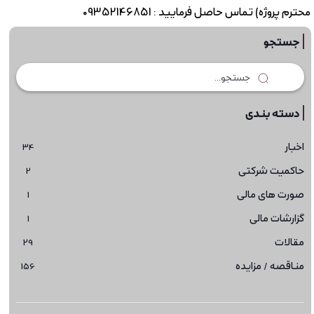
محترم پروژه) تماس حاصل فرمایید : 09352146851
جستجو
دسته بندی
اخبار
34
حاکمیت شرکتی
2
صورت های مالی
1
گزارشات مالی
1
مقالات
29
مناقصه / مزایده
156