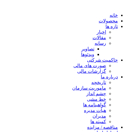
خانه
محصولات
تازه ها
اخبار
مقالات
رسانه
تصاویر
ویدئوها
حاکمیت شرکتی
صورت های مالی
گزارشات مالی
درباره ما
تاریخچه
ماموریت سازمان
چشم انداز
خط مشی
گواهینامه ها
هیأت مدیره
مدیران
کمیته ها
مناقصه / مزایده