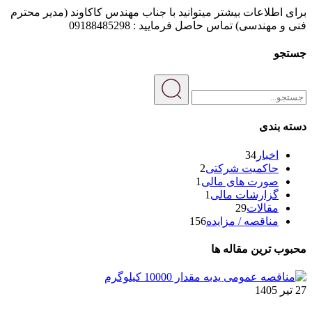
برای اطلاعات بیشتر میتوانید با جناب مهندس کاکاوند (مدیر محترم
فنی و مهندسی) تماس حاصل فرمایید : 09188485298
جستجو
دسته بندی
اخبار
34
حاکمیت شرکتی
2
صورت های مالی
1
گزارشات مالی
1
مقالات
29
مناقصه / مزایده
156
محبوب ترین مقاله ها
27 تیر 1405