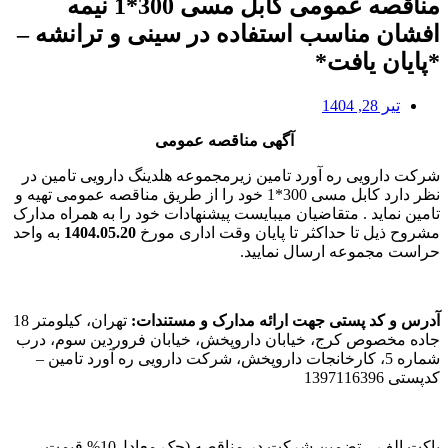
مناقصه عمومی کابل مسی 300*1 نیمه
افشان مناسب استفاده در سینی و ترانشه –
*پایان یافت*
تیر 28, 1404
آگهی مناقصه عمومی
شرکت دارویی ره آورد تامین زیرمجموعه هلدینگ دارویی تامین در
نظر دارد کابل مسی 300*1 خود را از طریق مناقصه عمومی تهیه و
تامین نماید . متقاضیان میبایست پیشنهادات خود را به همراه مدارک
مشروح ذیل تا حداکثر تا پایان وقت اداری مورخ
1404.05.20
به واحد
حراست مجموعه ارسال نمایید.
آدرس و کد پستی جهت ارائه مدارک و مستندات:
تهران، کیلومتر 18
جاده مخصوص کرج، خیابان داروپخش، خیابان فروردین سوم، درب
شماره 5، کارخانجات داروپخش، شرکت دارویی ره آورد تامین –
کدپستی 1397116396
پاکت الف – تضمین شرکت در مناقصه (چک معادل10% قیمت