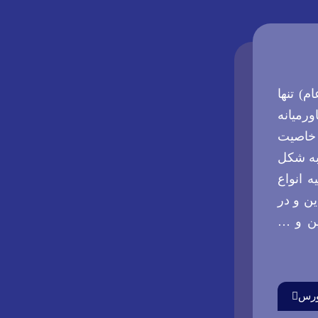
م) تنها
 درایران و خاورمیانه
لف PVP به خاطر خاصیت
به شکل
ه انواع
ین و در
ین و …
بورس