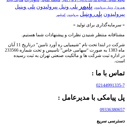
مجمع عمومی سالیانه شرکت دارویی ره آورد تامین
مناقصه عمومی
هلدینگ تیپیکو
پلیمر
پلی ونیل پیرولیدون
پلی وینیل
هیدروژل
وینیل پیرولیدون
پلی‌ وینیل
پیرولیدون
پیرولیدون
کوپلیمر
« سرمایه‌گذاری برای تولید »
مشتاقانه منتظر شنیدن نظرات و پیشنهادات شما هستیم.
شرکت در ابتدا تحت نام ”شیمیایی ره آورد تامين” درتاريخ 11 آبان
ماه 1383 به صورت “سهامی خاص” تاسيس و تحت شماره 233566
در اداره ثبت شرکت ها و مالکيت صنعتی تهران به ثبت رسيده
است.
تماس با ما :
02144991335-7
پل پیامکی با مدیرعامل :
09336380657
دسترسی سریع