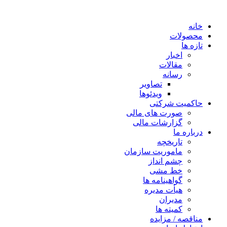
خانه
محصولات
تازه ها
اخبار
مقالات
رسانه
تصاویر
ویدئوها
حاکمیت شرکتی
صورت های مالی
گزارشات مالی
درباره ما
تاریخچه
ماموریت سازمان
چشم انداز
خط مشی
گواهینامه ها
هیأت مدیره
مدیران
کمیته ها
مناقصه / مزایده