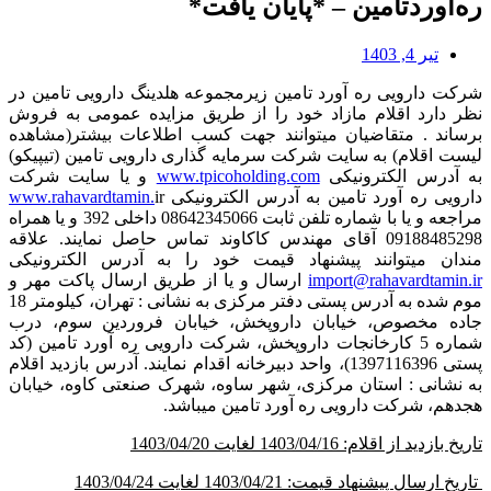
ره‌آوردتامین – *پایان یافت*
تیر 4, 1403
شرکت دارویی ره آورد تامین زیرمجموعه هلدینگ دارویی تامین در
نظر دارد اقلام مازاد خود را از طریق مزایده عمومی به فروش
برساند . متقاضیان میتوانند جهت کسب اطلاعات بیشتر(مشاهده
لیست اقلام) به سایت شرکت سرمایه گذاری دارویی تامین (تیپیکو)
به آدرس الکترونیکی
www.tpicoholding.com
و یا سایت شرکت
دارویی ره آورد تامین به آدرس الکترونیکی
ir
www.rahavardtamin.
مراجعه و یا با شماره تلفن ثابت 08642345066 داخلی 392 و یا همراه
09188485298 آقای مهندس کاکاوند تماس حاصل نمایند. علاقه
مندان میتوانند پیشنهاد قیمت خود را به آدرس الکترونیکی
import@rahavardtamin.ir
ارسال و یا از طریق ارسال پاکت مهر و
موم شده به آدرس پستی دفتر مرکزی به نشانی : تهران، کیلومتر 18
جاده مخصوص، خیابان داروپخش، خیابان فروردین سوم، درب
شماره 5 کارخانجات داروپخش، شرکت دارویی ره آورد تامین (کد
پستی 1397116396)، واحد دبیرخانه اقدام نمایند. آدرس بازدید اقلام
به نشانی : استان مرکزی، شهر ساوه، شهرک صنعتی کاوه، خیابان
هجدهم، شرکت دارویی ره آورد تامین میباشد.
تاریخ بازدید از اقلام: 1403/04/16 لغایت 1403/04/20
تاریخ ارسال پیشنهاد قیمت: 1403/04/21 لغایت 1403/04/24