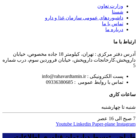
وزارت تعاون
شستا
داشبوردهای عمومی سازمان غذا و دارو
تماس با ما
درباره ما
ارتباط با ما
آدرس دفتر مرکزی : تهران، کیلومتر 18 جاده مخصوص، خیابان
داروپخش،کارخانجات داروپخش، خیابان فروردین سوم، درب شماره
5
پست الکترونیکی : info@rahavardtamin.ir
تماس با روابط عمومی : 09336380685
ساعات کاری
شنبه تا چهارشنبه
7 صبح الی 16 عصر
Youtube
Linkedin
Paper-plane
Instagram
طراحی توسط دپارتمان فناوری اطلاعات