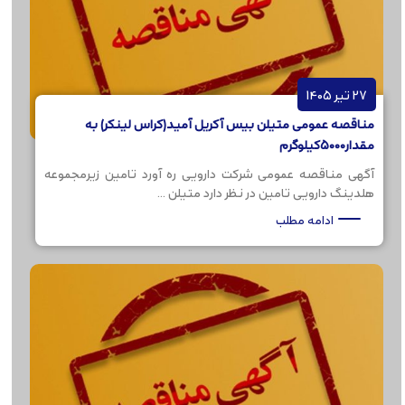
27 تیر 1405
مناقصه عمومی متیلن بیس آکریل آمید(کراس لینکر) به
مقدار5000کیلوگرم
آگهی مناقصه عمومی شرکت دارویی ره آورد تامین زیرمجموعه
هلدینگ دارویی تامین در نظر دارد متیلن ...
ادامه مطلب