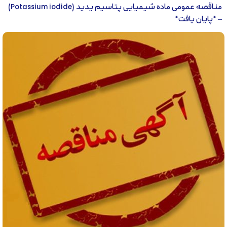
مناقصه عمومی ماده شیمیایی پتاسیم یدید (Potassium iodide)
– *پایان یافت*