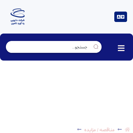
مناقصه عمومی ماده شیمیایی پتاسیم یدید
(Potassium iodide) – *پایان یافت*
مناقصه / مزایده