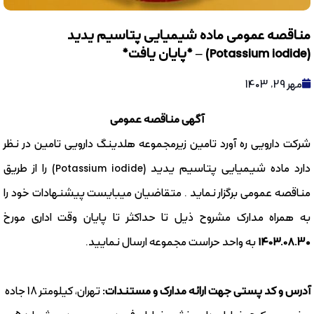
مناقصه عمومی ماده شیمیایی پتاسیم یدید
(Potassium iodide) – *پایان یافت*
مهر 29, 1403
آگهی مناقصه عمومی
شرکت دارویی ره آورد تامین زیرمجموعه هلدینگ دارویی تامین در نظر
دارد ماده شیمیایی پتاسیم یدید (Potassium iodide) را از طریق
مناقصه عمومی برگزار نماید . متقاضیان میبایست پیشنهادات خود را
به همراه مدارک مشروح ذیل تا حداکثر تا پایان وقت اداری مورخ
۱۴۰۳.۰۸.30
به واحد حراست مجموعه ارسال نمایید.
آدرس و کد پستی جهت ارائه مدارک و مستندات:
تهران، کیلومتر 18 جاده