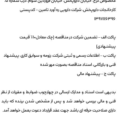
مخصوص کرج، خیابان داروپخش، خیابان فروردین سوم، درب شماره 5،
کارخانجات داروپخش، شرکت دارویی ره آورد تامین – کدپستی
1397116396
پاکت الف – تضمین شرکت در مناقصه (چک معادل10% قیمت
پیشنهادی)
پاکت ب – اطلاعات رسمی و ثبتی شرکت، رزومه و سوابق کاری، پیشنهاد
فنی و بازرگانی، اسناد مناقصه بصورت مهر شده
پاکت ج – پیشنهاد مالی
بدیهی است اسناد و مدارک ارسالی در چهارچوب ضوابط و مقررات از نظر
فنی و مالی بررسی خواهد شد و پس از مشخص شدن برنده که باید
دارای صلاحیت حرفه ای باشد جهت عقد قرارداد دعوت بعمل خواهد آمد.