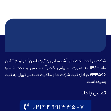
شرکت در ابتدا تحت نام ”شیمیایی ره آورد تامين” درتاريخ 11 آبان
ماه 1383 به صورت “سهامی خاص” تاسيس و تحت شماره
233566 در اداره ثبت شرکت ها و مالکيت صنعتی تهران به ثبت
رسيده است.
تماس با ما :
02144991335-7