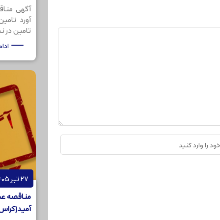
آگهی مناق
آورد تامی
تامین در نظر
ادا
27 تیر 1405
مناقصه عم
آمید(کراس لینکر