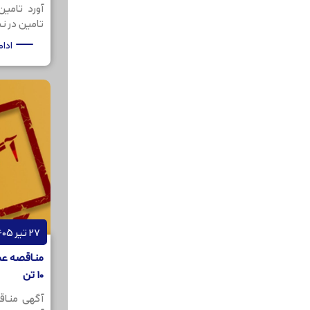
آورد تامی
تامین در نظر
ادا
27 تیر 1405
10 تن
آگهی مناق