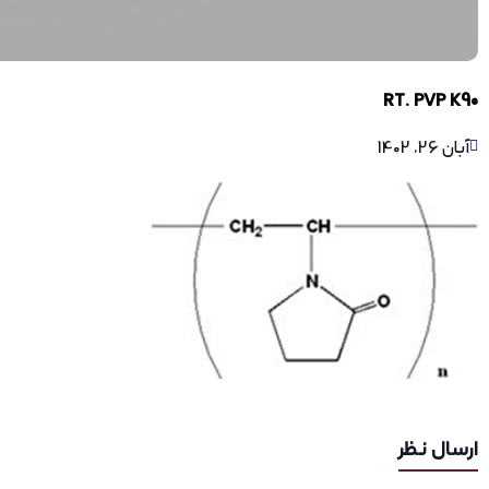
RT. PVP K90
آبان 26, 1402
ارسال نظر