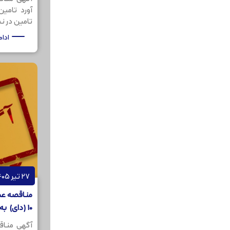
آورد تامی
تامین در نظر
ادا
27 تیر 1405
مناقصه عمو
10 (دای) به مقدار 200کیلو گرم
آگهی مناق