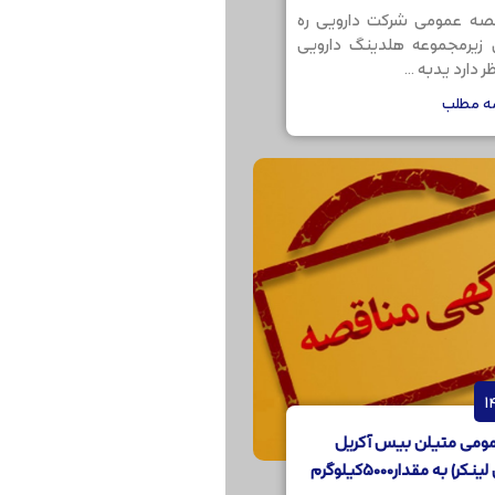
صه عمومی شرکت دارویی ره
ن زیرمجموعه هلدینگ دارویی
 دارد یدبه ...
مه مطلب
ومی متیلن بیس آکریل
) به مقدار5000کیلوگرم