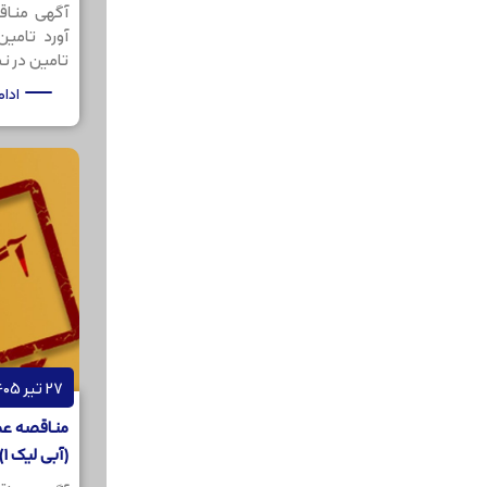
آگهی مناق
آورد تامی
تامین در نظر
ادا
27 تیر 1405
مناقصه عمو
(آبی لیک 1) به مقدار 200کیلوگرم