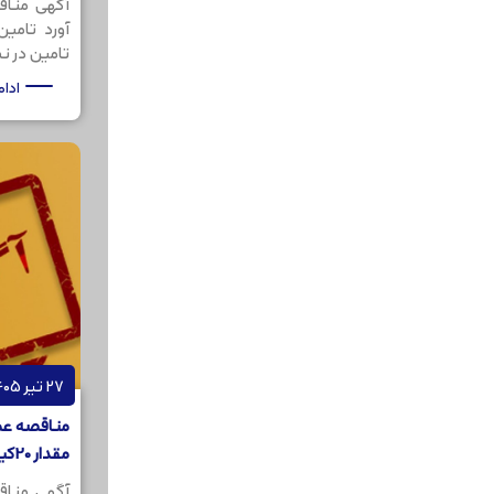
آگهی مناق
آورد تامی
تامین در نظر
ادا
27 تیر 1405
مناقصه عمو
مقدار 20کیلوگرم
آگهی مناق