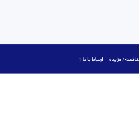
ناقصه / مزایده
ارتباط با ما
RT. PVP K90