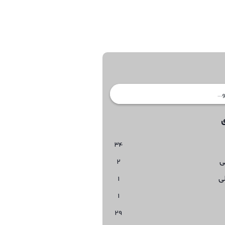
34
ی
2
ی
1
1
29